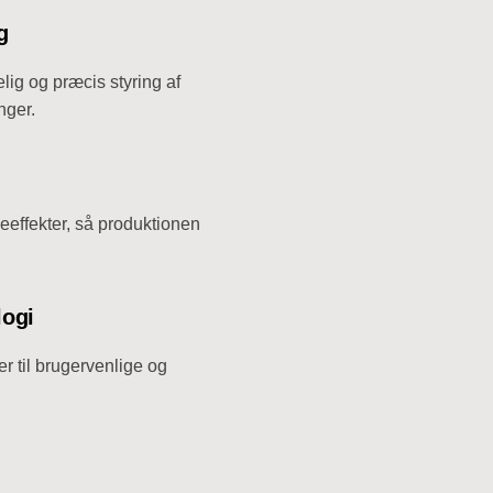
g
elig og præcis styring af
nger.
eeffekter, så produktionen
logi
r til brugervenlige og