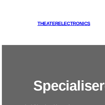
Spring
til
indhold
THEATERELECTRONICS
Specialisere