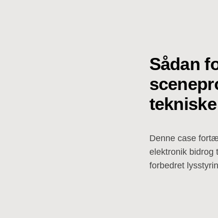
Sådan f
scenepr
tekniske
Denne case fortæ
elektronik bidrog
forbedret lysstyri